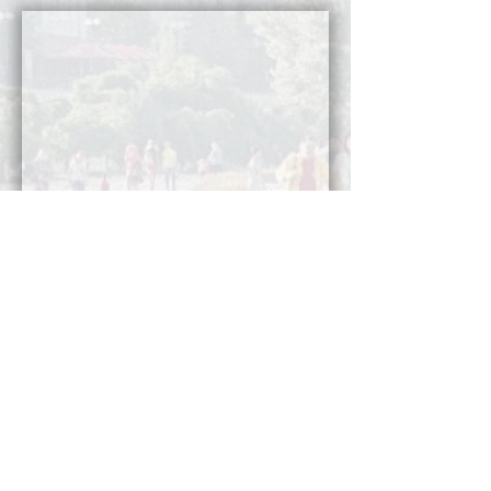
Сьогодні команда Соціального Центру
налічує понад 500 волонтерів
і успішно
реалізує десятки важливих проєктів та
програм в Оболонському районі Києва.