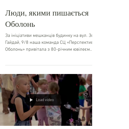
Люди, якими пишається
Оболонь
За ініціативи мешканців будинку на вул. Зої
Гайдай, 9/8 наша команда СЦ «Перспектива-
Оболонь» привітала з 80-річним ювілеєм
Антоніну Іванівну. Багато років свого життя
вона присвятила роботі вихователькою в
дитячому садочку. Через її турботу, любов і
щоденну працю пройшли сотні маленьких
киян. Для багатьох вона стала людиною, яка