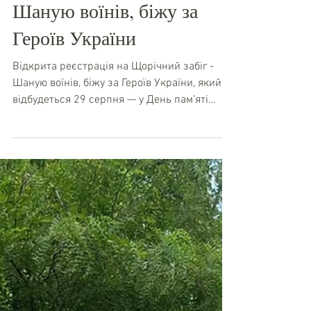
Шаную воїнів, біжу за
Героїв України
Відкрита реєстрація на Щорічний забіг -
Шаную воїнів, біжу за Героїв України, який
відбудеться 29 серпня — у День пам’яті
наших захисників і захисниць, які віддали
життя за Україну. Для нашої команди СЦ
«Перспектива-Оболонь» велика честь знову
долучитися до організаційного комітету
цього важливого проєкту. Забіг
започаткували у 2018 році батько загиблого
Героя, «кіборга» Олексія Дурмасенка — Олег
Дурмасенко ГО "СЛАВЕТНІ ЕПОХИ УКРАЇНИ" ,
а також Таїсія Братасюк і Дмитро Примач