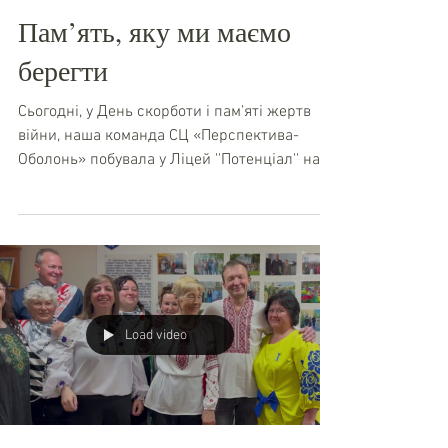
просто насолоджувалися дитинством.
Load video
Підтримка таких родин уже багато років є
важливою частиною роботи нашої команди
Пам’ять, яку ми маємо
берегти
Сьогодні, у День скорботи і пам’яті жертв
війни, наша команда СЦ «Перспектива-
Оболонь» побувала у Ліцей ''Потенціал'' на
заході, присвяченій пам’яті українських
захисників. Подія відбулася у нещодавно
відкритому Просторі української гідності,
створеному нашим давнім другом Олегом
Дурмасенком — батьком загиблого воїна,
головою ГО "СЛАВЕТНІ ЕПОХИ УКРАЇНИ" та