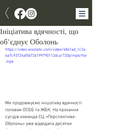
Ініціатива вдячності, що
об’єднує Оболонь
https://video.wixstatic.com/video/48a1ad_1c2a
6a7c93724af5b726199790112dca/720p/mp4/file
.mp4
Ми продовжуємо ініціативу вдячності 
головам ОСББ та ЖБК. На прохання 
сусідів команда СЦ «Перспектива-
Оболонь» уже відвідала десятки 