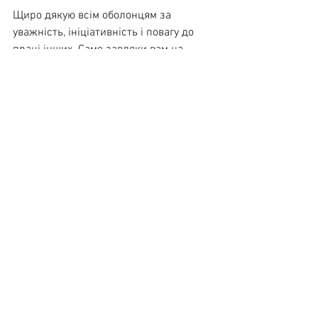
Щиро дякую всім оболонцям за 
уважність, ініціативність і повагу до 
праці інших. Саме завдяки вам на 
Оболоні живе не лише порядок, а й 
справжня культура сусідства, взаємної 
підтримки та людяності!
Дивитися всі
Останні пости