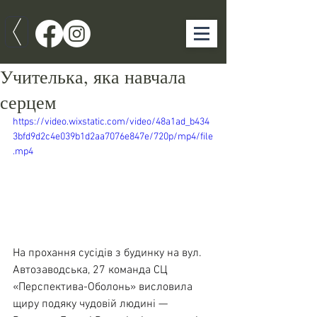
Учителька, яка навчала
серцем
https://video.wixstatic.com/video/48a1ad_b434
3bfd9d2c4e039b1d2aa7076e847e/720p/mp4/file
.mp4
На прохання сусідів з будинку на вул. 
Автозаводська, 27 команда СЦ 
«Перспектива-Оболонь» висловила 
щиру подяку чудовій людині — 