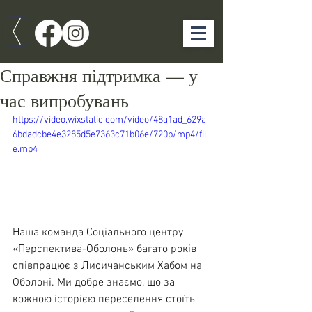
Справжня підтримка — у
час випробувань
https://video.wixstatic.com/video/48a1ad_629a
6bdadcbe4e3285d5e7363c71b06e/720p/mp4/fil
e.mp4
Наша команда Соціального центру 
«Перспектива-Оболонь» багато років 
співпрацює з Лисичанським Хабом на 
Оболоні. Ми добре знаємо, що за 
кожною історією переселення стоїть 