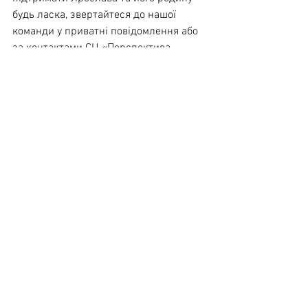
будь ласка, звертайтеся до нашої 
команди у приватні повідомлення або 
за контактами СЦ «Перспектива-
Оболонь». 
Ми надамо всю необхідну інформацію
Дивитися всі
Останні пости