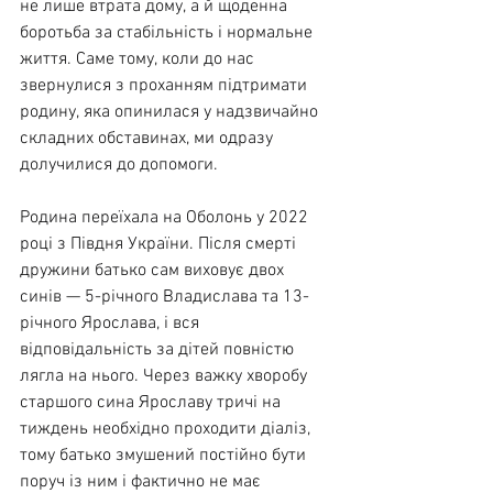
не лише втрата дому, а й щоденна 
боротьба за стабільність і нормальне 
життя. Саме тому, коли до нас 
звернулися з проханням підтримати 
родину, яка опинилася у надзвичайно 
складних обставинах, ми одразу 
долучилися до допомоги.
Родина переїхала на Оболонь у 2022 
році з Півдня України. Після смерті 
дружини батько сам виховує двох 
синів — 5-річного Владислава та 13-
річного Ярослава, і вся 
відповідальність за дітей повністю 
лягла на нього. Через важку хворобу 
старшого сина Ярославу тричі на 
тиждень необхідно проходити діаліз, 
тому батько змушений постійно бути 
поруч із ним і фактично не має 