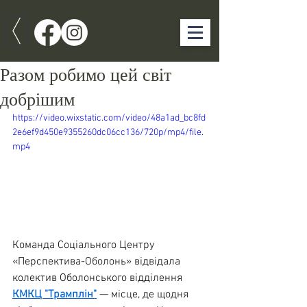
Разом робимо цей світ
добрішим
https://video.wixstatic.com/video/48a1ad_bc8fd
2e6ef9d450e9355260dc06cc136/720p/mp4/file.
mp4
Команда Соціального Центру 
«Перспектива-Оболонь» відвідала 
колектив Оболонського відділення 
КМКЦ "Трамплін"
 — місце, де щодня 