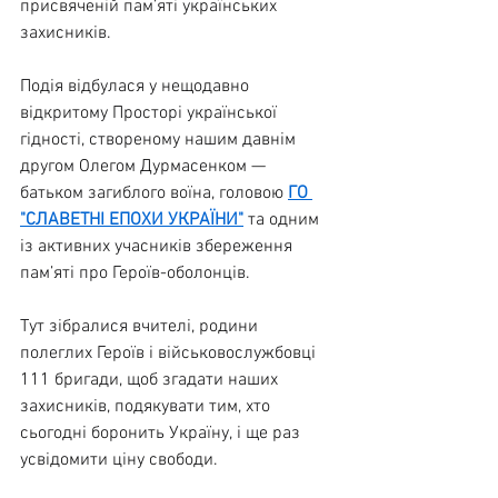
присвяченій пам’яті українських 
захисників.
Подія відбулася у нещодавно 
відкритому Просторі української 
гідності, створеному нашим давнім 
другом Олегом Дурмасенком — 
батьком загиблого воїна, головою 
ГО 
"СЛАВЕТНІ ЕПОХИ УКРАЇНИ"
 та одним 
із активних учасників збереження 
пам’яті про Героїв-оболонців. 
Тут зібралися вчителі, родини 
полеглих Героїв і військовослужбовці 
111 бригади, щоб згадати наших 
захисників, подякувати тим, хто 
сьогодні боронить Україну, і ще раз 
усвідомити ціну свободи.