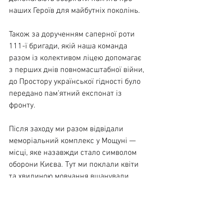
наших Героїв для майбутніх поколінь.
Також за дорученням саперної роти 
111-ї бригади, якій наша команда 
разом із колективом ліцею допомагає 
з перших днів повномасштабної війни, 
до Простору української гідності було 
передано пам’ятний експонат із 
фронту.
Після заходу ми разом відвідали 
меморіальний комплекс у Мощуні — 
місці, яке назавжди стало символом 
оборони Києва. Тут ми поклали квіти 
та хвилиною мовчання вшанували 
пам’ять Героїв, які навесні 2022 року 
стримали ворога і захистили столицю.