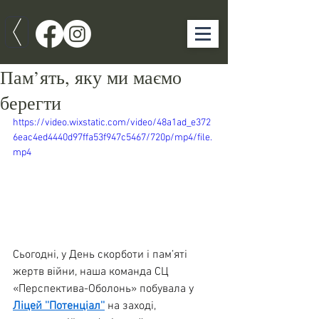
Пам’ять, яку ми маємо
берегти
https://video.wixstatic.com/video/48a1ad_e372
6eac4ed4440d97ffa53f947c5467/720p/mp4/file.
mp4
Сьогодні, у День скорботи і пам’яті 
жертв війни, наша команда СЦ 
«Перспектива-Оболонь» побувала у 
Ліцей ''Потенціал''
 на заході, 