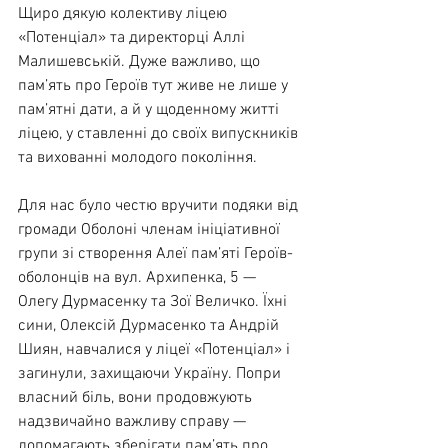
Щиро дякую колективу ліцею 
«Потенціал» та директорці Аллі 
Малишевській. Дуже важливо, що 
пам’ять про Героїв тут живе не лише у 
пам’ятні дати, а й у щоденному житті 
ліцею, у ставленні до своїх випускників 
та вихованні молодого покоління.
Для нас було честю вручити подяки від 
громади Оболоні членам ініціативної 
групи зі створення Алеї пам’яті Героїв-
оболонців на вул. Архипенка, 5 — 
Олегу Дурмасенку та Зої Величко. Їхні 
сини, Олексій Дурмасенко та Андрій 
Шиян, навчалися у ліцеї «Потенціал» і 
загинули, захищаючи Україну. Попри 
власний біль, вони продовжують 
надзвичайно важливу справу — 
допомагають зберігати пам’ять про 