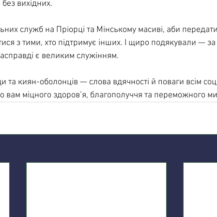
 без вихідних.
ьних служб на Пріорці та Мінському масиві, аби передати
ися з тими, хто підтримує інших. І щиро подякували — за
 насправді є великим служінням.
ди та киян-оболонців — слова вдячності й поваги всім со
 вам міцного здоров’я, благополуччя та переможного м