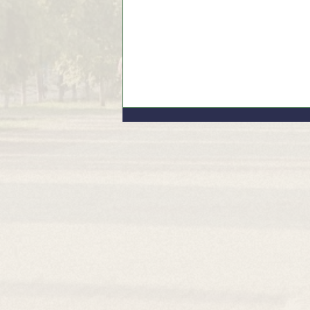
Шаную воїнів, біжу за Героїв
України