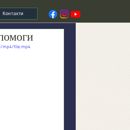
Контакти
помоги
p/mp4/file.mp4