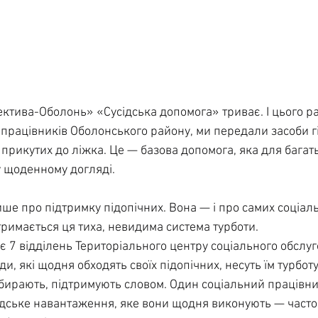
тива-Оболонь» «Сусідська допомога» триває. І цього раз
 працівників Оболонського району, ми передали засоби гі
прикутих до ліжка. Це — базова допомога, яка для багать
 щоденному догляді.
ише про підтримку підопічних. Вона — і про самих соціал
тримається ця тиха, невидима система турботи.
є 7 відділень Територіального центру соціального обслуг
, які щодня обходять своїх підопічних, несуть їм турботу
рибирають, підтримують словом. Один соціальний працівни
дське навантаження, яке вони щодня виконують — часто 