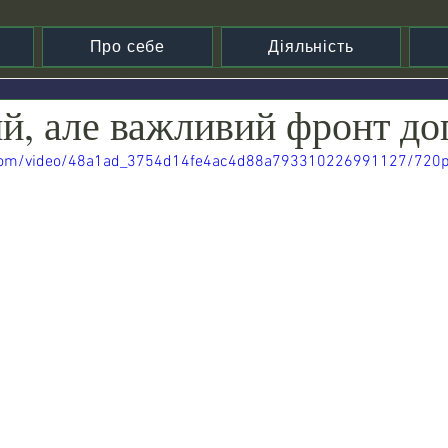
Про себе
Діяльність
й, але важливий фронт до
ic.com/video/48a1ad_3754d14fe4ac4d88a793310226991127/720