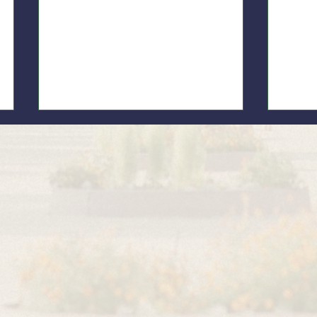
Разом
Люди, якими пишається
Оболонь