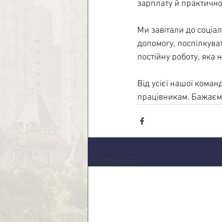
зарплату й практично
Ми завітали до соціал
допомогу, поспілкуват
постійну роботу, яка
Від усієї нашої коман
працівникам. Бажаємо
Останні пости