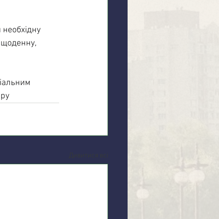
 необхідну 
 щоденну, 
ціальним 
иру
Дивитися всі