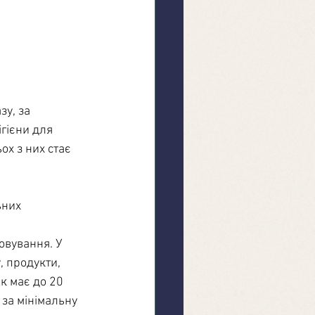
у, за 
гієни для 
ох з них стає 
ьних 
овування. У 
, продукти, 
к має до 20 
за мінімальну 