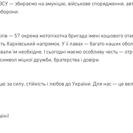
СУ — збираємо на амуніцію, військове спорядження, авті
оборони.
ілів — 57 окрема мотопіхотна бригада імені кошового ота
ть Харківський напрямок. У її лавах — багато наших обол
али їм необхідне. І сьогодні маємо особливу честь — от
символ міцної дружби, братерства і довіри.
 за силу, стійкість і любов до України. Для нас — це вели
їні!