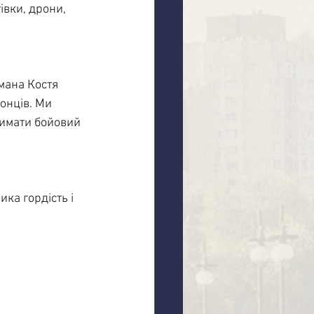
вки, дрони, 
мана Костя 
онців. Ми 
римати бойовий 
ка гордість і 