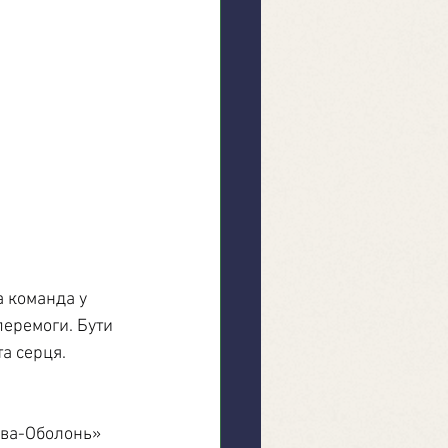
а команда у 
еремоги. Бути 
та серця.
ива-Оболонь» 