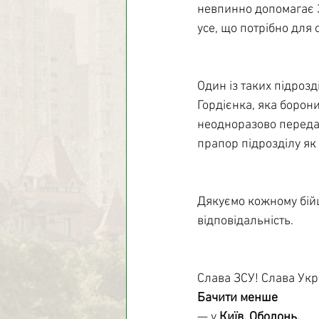
невпинно допомагає З
усе, що потрібно для 
Один із таких підрозд
Гордієнка, яка борони
неодноразово передав
прапор підрозділу як 
Дякуємо кожному бійцю
відповідальність.
Слава ЗСУ! Слава Укра
Бачити менше
— у 
Київ, Оболонь
.