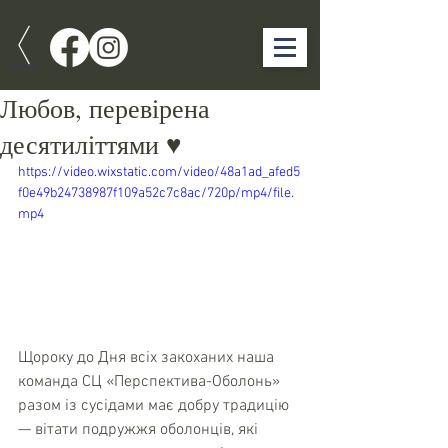
Любов, перевірена
десятиліттями ♥️
https://video.wixstatic.com/video/48a1ad_afed5
f0e49b24738987f109a52c7c8ac/720p/mp4/file.
mp4
Щороку до Дня всіх закоханих наша 
команда СЦ «Перспектива-Оболонь» 
разом із сусідами має добру традицію 
— вітати подружжя оболонців, які 