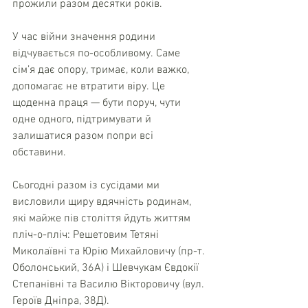
прожили разом десятки років.
У час війни значення родини 
відчувається по-особливому. Саме 
сім’я дає опору, тримає, коли важко, 
допомагає не втратити віру. Це 
щоденна праця — бути поруч, чути 
одне одного, підтримувати й 
залишатися разом попри всі 
обставини.
Сьогодні разом із сусідами ми 
висловили щиру вдячність родинам, 
які майже пів століття йдуть життям 
пліч-о-пліч: Решетовим Тетяні 
Миколаївні та Юрію Михайловичу (пр-т. 
Оболонський, 36А) і Шевчукам Євдокії 
Степанівні та Василю Вікторовичу (вул. 
Героїв Дніпра, 38Д).