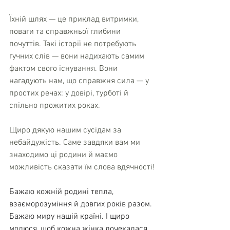
Їхній шлях — це приклад витримки, 
поваги та справжньої глибини 
почуттів. Такі історії не потребують 
гучних слів — вони надихають самим 
фактом свого існування. Вони 
нагадують нам, що справжня сила — у 
простих речах: у довірі, турботі й 
спільно прожитих роках.
Щиро дякую нашим сусідам за 
небайдужість. Саме завдяки вам ми 
знаходимо ці родини й маємо 
можливість сказати їм слова вдячності!
Бажаю кожній родині тепла, 
взаєморозуміння й довгих років разом. 
Бажаю миру нашій країні. І щиро 
молюся, щоб кожна жінка дочекалася 