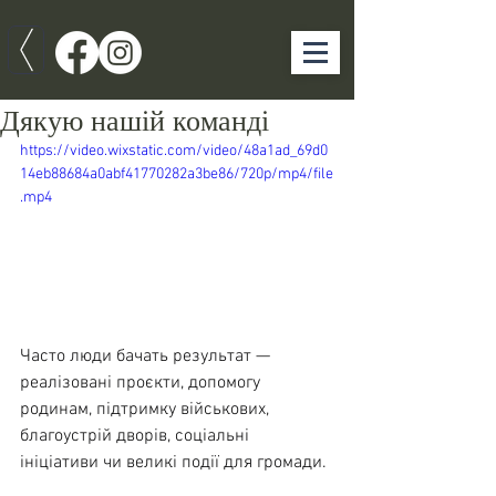
Дякую нашій команді
https://video.wixstatic.com/video/48a1ad_69d0
14eb88684a0abf41770282a3be86/720p/mp4/file
.mp4
Часто люди бачать результат — 
реалізовані проєкти, допомогу 
родинам, підтримку військових, 
благоустрій дворів, соціальні 
ініціативи чи великі події для громади.