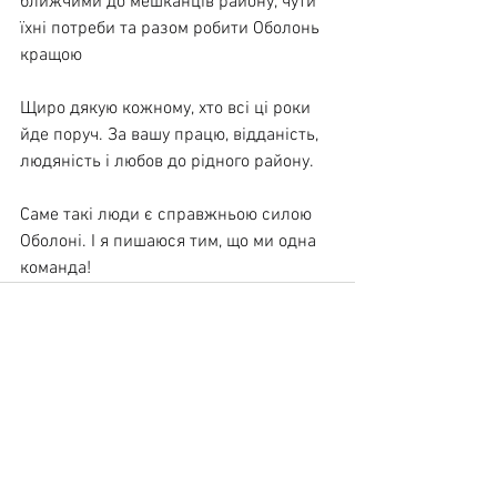
ближчими до мешканців району, чути 
їхні потреби та разом робити Оболонь 
кращою
Щиро дякую кожному, хто всі ці роки 
йде поруч. За вашу працю, відданість, 
людяність і любов до рідного району.
Саме такі люди є справжньою силою 
Оболоні. І я пишаюся тим, що ми одна 
команда!
Дивитися всі
Останні пости