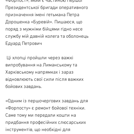
«Форпост», який є частиною Першої 
Президентської бригади оперативного 
призначення імені гетьмана Петра 
Дорошенка «Буревій». Пишаюся, що 
поряд з 
мужніми бійцями гідно несе 
службу мій давній колега та оболонець 
Едуард Петрович
 Ці хлопці пройшли через важкі 
випробування на Лиманському та 
Харківському напрямках і зараз 
відновлюють свої сили після важких 
бойових завдань.
«Одним із першочергових завдань для 
«Форпосту» є ремонт бойової техніки. 
Саме тому ми передали кошти на 
придбання професійних слюсарських 
інструментів, що необхідні для 