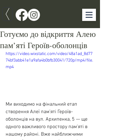
Готуємо до відкриття Алею
пам’яті Героїв-оболонців
https://video.wixstatic.com/video/48a1ad_8d77
74bf3abb41e1a9afa4b0bfb30041/720p/mp4/file.
mp4
Ми виходимо на фінальний етап 
створення Алеї пам’яті Героїв-
оболонців на вул. Архипенка, 5 — ще 
одного важливого простору пам’яті в 
нашому районі. Вже найближчими 