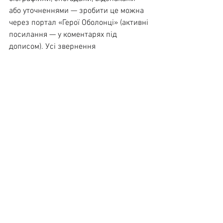
або уточненнями — зробити це можна 
через портал «Герої Оболонці» (активні 
посилання — у коментарях під 
дописом). Усі звернення 
опрацьовуються уважно та з повагою 
до родин.
Пам’ятаємо. Бережемо імена Героїв.
Дивитися всі
Останні пости