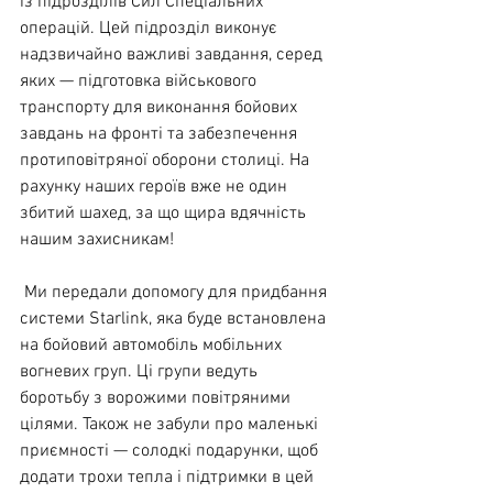
із підрозділів Сил Спеціальних 
операцій. Цей підрозділ виконує 
надзвичайно важливі завдання, серед 
яких — підготовка військового 
транспорту для виконання 
бойових 
завдань на фронті та забезпечення 
протиповітряної оборони столиці. На 
рахунку наших героїв вже не один 
збитий шахед, за що щира вдячність 
нашим захисникам!
 Ми передали допомогу для придбання 
системи Starlink, яка буде встановлена 
на бойовий автомобіль мобільних 
вогневих груп. Ці групи ведуть 
боротьбу з ворожими повітряними 
цілями. Також не забули про маленькі 
приємності — солодкі подарунки, щоб 
додати трохи тепла і підтримки в цей 